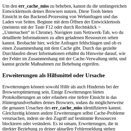
Um den
err_cache_miss
zu beheben, kannst du die umfangreichen
Entwicklertools deines Browsers nutzen. Diese Tools bieten
Einsicht in das Backend-Prozessing von Webanfragen und das
Laden von Seiten. Beginne mit dem Öffnen der Entwicklertools
(meistens mit der Taste F12 oder durch Rechtsklick >
„Untersuchen“ in Chrome). Navigiere zum Netzwerk-Tab, wo du
detaillierte Informationen zu allen geladenen Ressourcen sehen
kannst. Beobachte hier, welche Anfragen fehlschlagen und ob es
einen Zusammenhang mit dem Cache gibt. Durch das gezielte
Durchlaufen dieser Informationen erhältst du Hinweise darauf, wie
der Fehler im Zusammenhang mit der Cache-Verwaltung steht, und
kannst gezielte Maßnahmen zur Behebung ergreifen.
Erweiterungen als Hilfsmittel oder Ursache
Erweiterungen können sowohl Hilfe als auch Hindernis bei der
Browseroptimierung sein. Einige Erweiterungen bieten
Protokollierungen an oder erlauben eine tiefere Einsicht in das
Hintergrundverhalten deines Browsers, sodass du möglicherweise
die genauen Ursachen des
err_cache_miss
identifizieren kannst.
Gleichzeitig können andere Erweiterungen selbst Cache-Probleme
verursachen, indem sie den Zugriff auf bestimmte Ressourcen
blockieren oder verändern. Es ist ratsam, Erweiterungen, die in
direkter Beziehung zu deiner aktuellen Fehlermeldung stehen