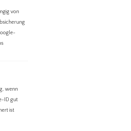
ngig von
bsicherung
Google-
os
ng, wenn
e-ID gut
ert ist