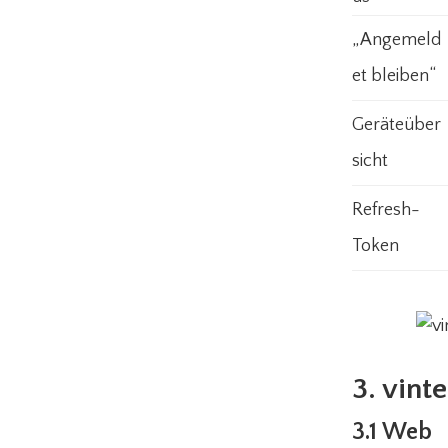
„Angemeld
et bleiben“
Geräteüber
sicht
Refresh-
Token
3. vint
3.1 Web