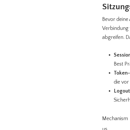
Sitzun
Bevor deine
Verbindung 
abgreifen. 
Sessio
Best Pr
Token-
die vor
Logout
Sicherh
Mechanism
us