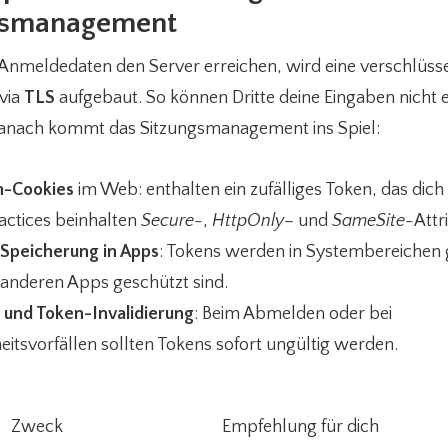
gsmanagement
 Anmeldedaten den Server erreichen, wird eine verschlüss
via
TLS
aufgebaut. So können Dritte deine Eingaben nicht 
Danach kommt das Sitzungsmanagement ins Spiel:
n-Cookies
im Web: enthalten ein zufälliges Token, das dich id
actices beinhalten
Secure
-,
HttpOnly
– und
SameSite
-Attr
Speicherung in Apps
: Tokens werden in Systembereichen 
 anderen Apps geschützt sind.
 und Token-Invalidierung
: Beim Abmelden oder bei
eitsvorfällen sollten Tokens sofort ungültig werden.
Zweck
Empfehlung für dich