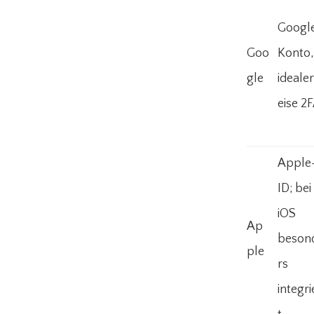
Googl
Goo
Konto,
gle
ideale
eise 2
Apple
ID; bei
iOS
Ap
beson
ple
rs
integri