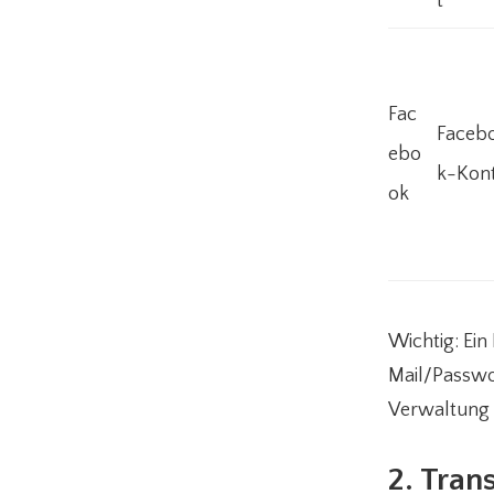
t
Fac
Faceb
ebo
k-Kon
ok
Wichtig: Ein
Mail/Passwor
Verwaltung d
2. Tran