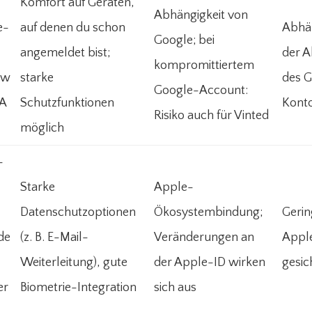
Komfort auf Geräten,
Abhängigkeit von
e-
auf denen du schon
Abhä
Google; bei
angemeldet bist;
der A
kompromittiertem
rw
starke
des 
Google-Account:
FA
Schutzfunktionen
Kont
Risiko auch für Vinted
möglich
-
Starke
Apple-
Datenschutzoptionen
Ökosystembindung;
Geri
de
(z. B. E-Mail-
Veränderungen an
Appl
Weiterleitung), gute
der Apple-ID wirken
gesich
er
Biometrie-Integration
sich aus