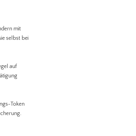
ndern mit
ie selbst bei
gel auf
tätigung
zungs-Token
eicherung.