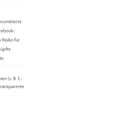
omittierte
cebook-
 Risiko für
üpfte
te
n (z. B. E-
 transparente