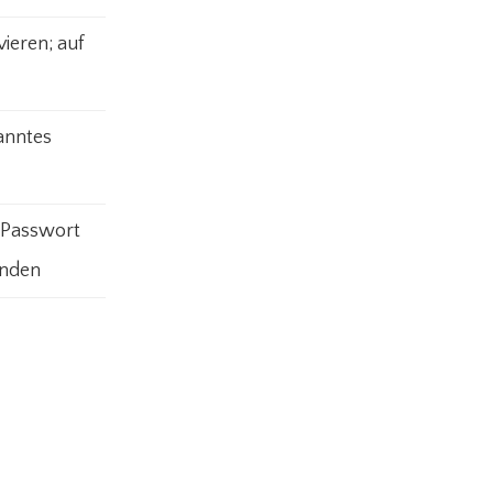
vieren; auf
anntes
: Passwort
enden