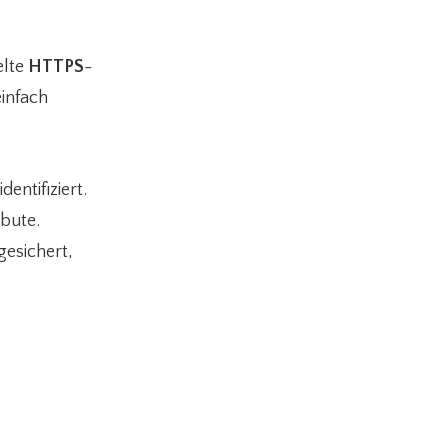
elte
HTTPS
-
einfach
entifiziert.
ibute.
gesichert,