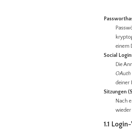
Passwortha
Passwör
kryptog
einem 
Social Login
Die Anm
OAuth 
deiner 
Sitzungen (
Nach er
wieder 
1.1 Login