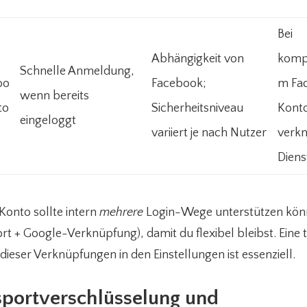
Bei
Abhängigkeit von
kompr
Schnelle Anmeldung,
oo
Facebook;
m Fa
wenn bereits
to
Sicherheitsniveau
Konto
eingeloggt
variiert je nach Nutzer
verkn
Diens
 Konto sollte intern
mehrere
Login-Wege unterstützen könne
t + Google-Verknüpfung), damit du flexibel bleibst. Eine
ieser Verknüpfungen in den Einstellungen ist essenziell.
sportverschlüsselung und