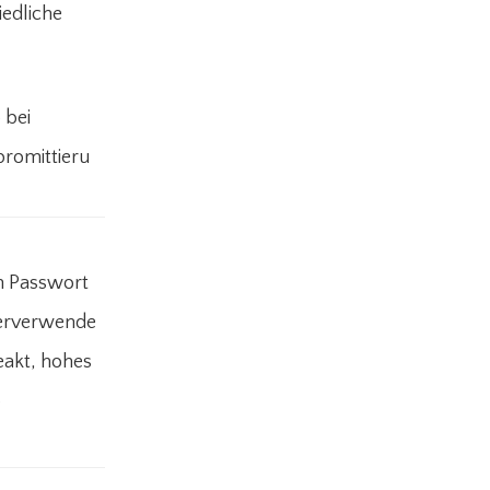
iedliche
 bei
romittieru
 Passwort
erverwende
eakt, hohes
o