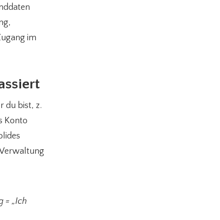
anddaten
ng,
Zugang im
assiert
 du bist, z.
as Konto
olides
 Verwaltung
g = „Ich