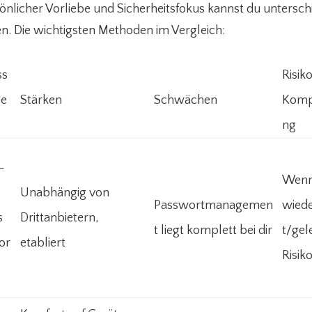
önlicher Vorliebe und Sicherheitsfokus kannst du untersch
. Die wichtigsten Methoden im Vergleich:
ss
Risiko
ge
Stärken
Schwächen
Komp
ng
-
Wenn
Unabhängig von
Passwortmanagemen
wied
s
Drittanbietern,
t liegt komplett bei dir
t/gel
or
etabliert
Risik