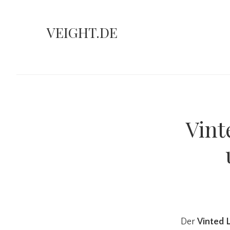
Skip
to
VEIGHT.DE
main
content
Vint
Der
Vinted 