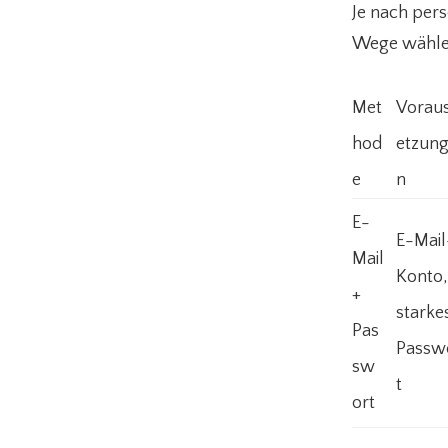
Je nach pers
Wege wählen
Met
Vorau
hod
etzun
e
n
E-
E-Mail
Mail
Konto,
+
starke
Pas
Passw
sw
t
ort