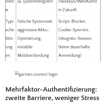
metr
Ja, systemintegriert
Passkeys/WebAuthn
ie
in Zukunft
Typi
Falsche Systemzeit,
Script-Blocker,
sche
aggressive Akku-
Cookie-Sperren,
Stör
Optimierung,
Inkognito-Session
ung
instabile
(keine dauerhafte
en
Mobilverbindung
Anmeldung)
Mehrfaktor-Authentifizierung:
zweite Barriere, weniger Stress