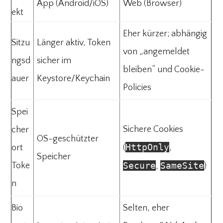
App (Android/iOS)
Web (Browser)
ekt
Eher kürzer; abhängig
Sitzu
Länger aktiv, Token
von „angemeldet
ngsd
sicher im
bleiben“ und Cookie-
auer
Keystore/Keychain
Policies
Spei
Sichere Cookies
cher
OS-geschützter
HttpOnly
ort
(
,
Speicher
Secure
SameSite
Toke
,
)
n
Bio
Selten, eher