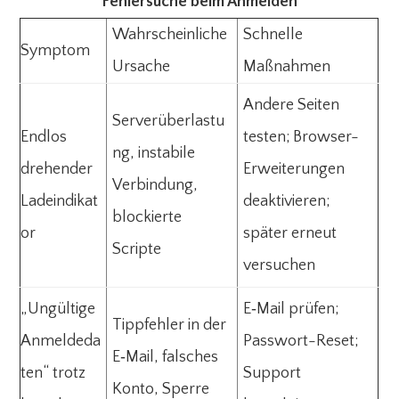
Fehlersuche beim Anmelden
Wahrscheinliche
Schnelle
Symptom
Ursache
Maßnahmen
Andere Seiten
Serverüberlastu
Endlos
testen; Browser-
ng, instabile
drehender
Erweiterungen
Verbindung,
Ladeindikat
deaktivieren;
blockierte
or
später erneut
Scripte
versuchen
„Ungültige
E‑Mail prüfen;
Tippfehler in der
Anmeldeda
Passwort-Reset;
E‑Mail, falsches
ten“ trotz
Support
Konto, Sperre