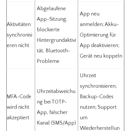
Abgelaufene
App neu
App-Sitzung,
Aktivitäten
anmelden; Akku-
blockierte
synchronisi
Optimierung für
Hintergrundaktivi
eren nicht
App deaktivieren;
tät, Bluetooth-
Gerät neu koppeln
Probleme
Uhrzeit
synchronisieren;
Uhrzeitabweichu
MFA-Code
Backup-Codes
ng bei TOTP-
wird nicht
nutzen; Support
App, falscher
akzeptiert
um
Kanal (SMS/App)
Wiederherstellun