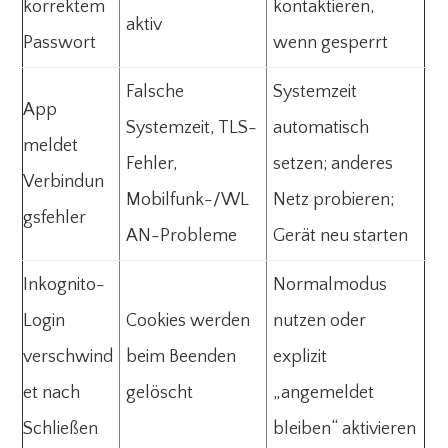
korrektem
kontaktieren,
aktiv
Passwort
wenn gesperrt
Falsche
Systemzeit
App
Systemzeit, TLS-
automatisch
meldet
Fehler,
setzen; anderes
Verbindun
Mobilfunk-/WL
Netz probieren;
gsfehler
AN-Probleme
Gerät neu starten
Inkognito-
Normalmodus
Login
Cookies werden
nutzen oder
verschwind
beim Beenden
explizit
et nach
gelöscht
„angemeldet
Schließen
bleiben“ aktivieren